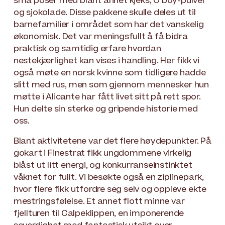
små poser med blant annet kjeks, O’boy-pulver
og sjokolade. Disse pakkene skulle deles ut til
barnefamilier i området som har det vanskelig
økonomisk. Det var meningsfullt å få bidra
praktisk og samtidig erfare hvordan
nestekjærlighet kan vises i handling. Her fikk vi
også møte en norsk kvinne som tidligere hadde
slitt med rus, men som gjennom mennesker hun
møtte i Alicante har fått livet sitt på rett spor.
Hun delte sin sterke og gripende historie med
oss.
Blant aktivitetene var det flere høydepunkter. På
gokart i Finestrat fikk ungdommene virkelig
blåst ut litt energi, og konkurranseinstinktet
våknet for fullt. Vi besøkte også en ziplinepark,
hvor flere fikk utfordre seg selv og oppleve ekte
mestringsfølelse. Et annet flott minne var
fjellturen til Calpeklippen, en imponerende