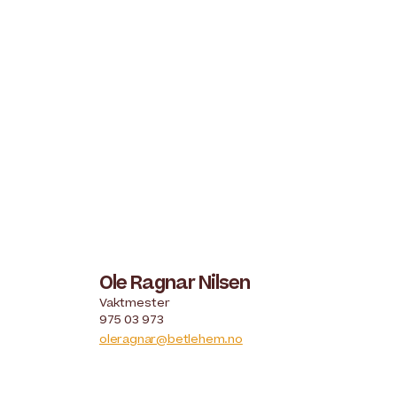
Ole Ragnar Nilsen
Vaktmester
975 03 973
oleragnar@betlehem.no