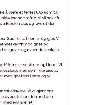
 søke å være
et fellesskap
som tar
nkluderende måte. Vi vil søke å
a Bibelen sier, og leve ut den
er Gud for alt han er og gjør. Vi
mennesker frimodighet og
med de gaver og evner den enkelte
s Kristus er sentrum og Herre. Vi
ellesskap, men som ikke eies av
er menighetens Herre og vi
nneskefiskere
. Vi vil gjennom
den dypeste hensikt med den
er med evangeliet.