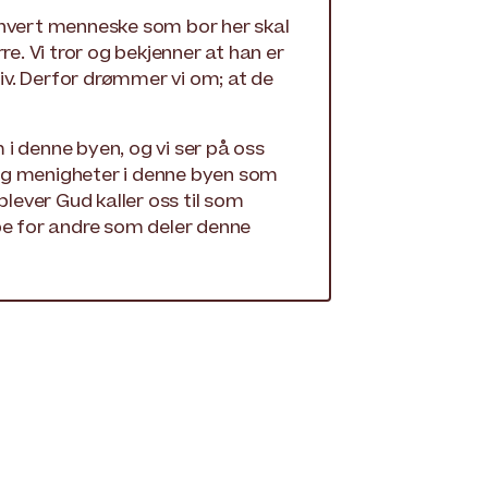
thvert menneske som bor her skal
re. Vi tror og bekjenner at han er
liv. Derfor drømmer vi om; at de
m i denne byen, og vi ser på oss
og menigheter i denne byen som
plever Gud kaller oss til som
be for andre som deler denne