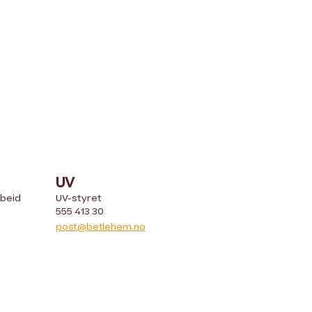
UV
rbeid
UV-styret
555 413 30
post@betlehem.no