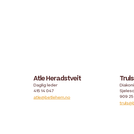
Atle Heradstveit
Trul
Daglig leder
Diakoni
415 14 047
Sjeles
909 25
atle@betlehem.no
truls@