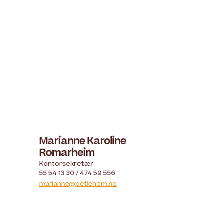
Marianne Karoline
Romarheim
Kontorsekretær
55 54 13 30 / 474 59 556
marianne@betlehem.no