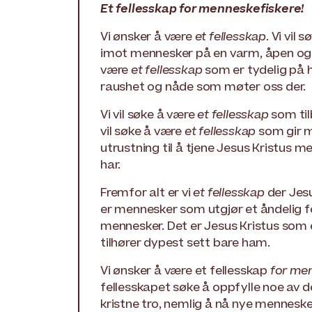
Et fellesskap for menneskefiskere!
Vi ønsker å være
et fellesskap
. Vi vil
imot mennesker på en varm, åpen og i
være
et fellesskap
som er tydelig på hv
raushet og nåde som møter oss der.
Vi vil søke å være
et fellesskap
som tilb
vil søke å være
et fellesskap
som gir 
utrustning til å tjene Jesus Kristus 
har.
Fremfor alt er vi
et fellesskap
der Jesu
er mennesker som utgjør et åndelig f
mennesker. Det er Jesus Kristus som 
tilhører dypest sett bare ham.
Vi ønsker å være et fellesskap
for me
fellesskapet søke å oppfylle noe av 
kristne tro, nemlig å nå nye mennesk