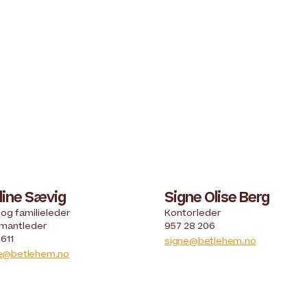
line Sævig
Signe Olise Berg
 og familieleder
Kontorleder
rmantleder
957 28 206
611
signe@betlehem.no
ne@betlehem.no