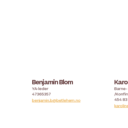
Benjamin Blom
Karo
YA-leder
Barne-
47365357
/Konfi
454 83 
benjamin.b@betlehem.no
karoli