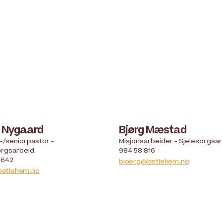
s Nygaard
Bjørg Mæstad
-/seniorpastor -
Misjonsarbeider - Sjelesorgsa
orgsarbeid
984 58 816
 642
bjoerg@betlehem.no
betlehem.no