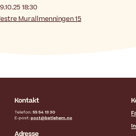
9.10.25 18:30
estre Murallmenningen 15
Kontakt
K
Telefon:
55 54 13 30
F
E-post:
post@betlehem.no
I
Adresse