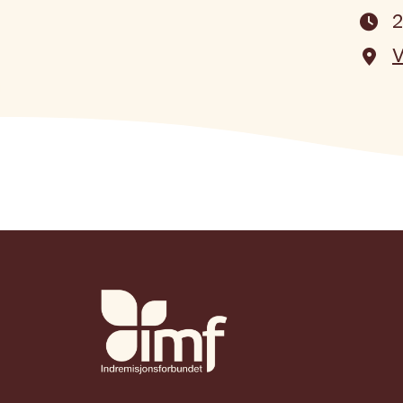
2

V
