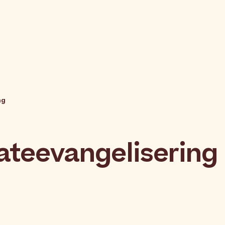
ng
ateevangelisering