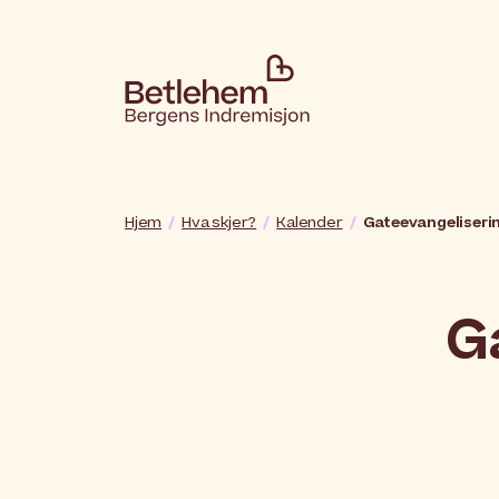
Hjem
Hva skjer?
Kalender
Gateevangeliseri
G