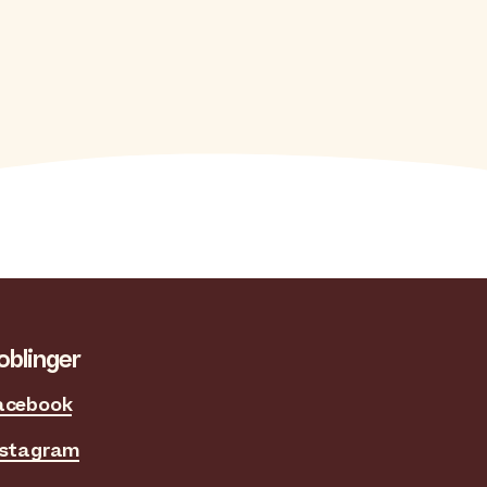
oblinger
acebook
nstagram