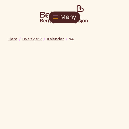
Meny
Hjem
Hva skjer?
Kalender
YA