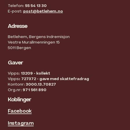
Telefon:
55 54 13 30
E-post:
post@betlehem.no
Adresse
Betlehem, Bergens Indremisjon
Vestre Murallmenningen 15
5011 Bergen
Gaver
Vipps:
13209 - kollekt
Vipps
: 727372 - gave med skattefradrag
Kontonr:
3000.13.70827
Org.nr:
971 561 890
Koblinger
Facebook
Instagram