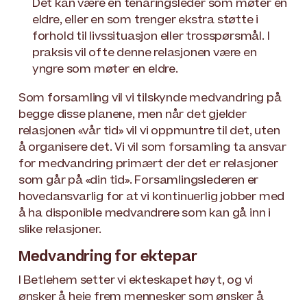
Det kan være en tenåringsleder som møter en
eldre, eller en som trenger ekstra støtte i
forhold til livssituasjon eller trosspørsmål. I
praksis vil ofte denne relasjonen være en
yngre som møter en eldre.
Som forsamling vil vi tilskynde medvandring på
begge disse planene, men når det gjelder
relasjonen «vår tid» vil vi oppmuntre til det, uten
å organisere det. Vi vil som forsamling ta ansvar
for medvandring primært der det er relasjoner
som går på «din tid». Forsamlingslederen er
hovedansvarlig for at vi kontinuerlig jobber med
å ha disponible medvandrere som kan gå inn i
slike relasjoner.
Medvandring for ektepar
I Betlehem setter vi ekteskapet høyt, og vi
ønsker å heie frem mennesker som ønsker å