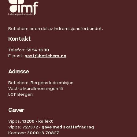
Betlehem er en del av Indremisjonsforbundet.
Kontakt
Telefon:
55 54 13 30
E-post:
post@betlehem.no
Adresse
Betlehem, Bergens Indremisjon
Vestre Murallmenningen 15
5011 Bergen
Gaver
Vipps:
13209 - kollekt
Vipps
: 727372 - gave med skattefradrag
Kontonr:
3000.13.70827